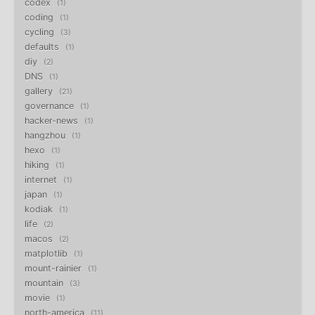
codex
1
coding
1
cycling
3
defaults
1
diy
2
DNS
1
gallery
21
governance
1
hacker-news
1
hangzhou
1
hexo
1
hiking
1
internet
1
japan
1
kodiak
1
life
2
macos
2
matplotlib
1
mount-rainier
1
mountain
3
movie
1
north-america
11