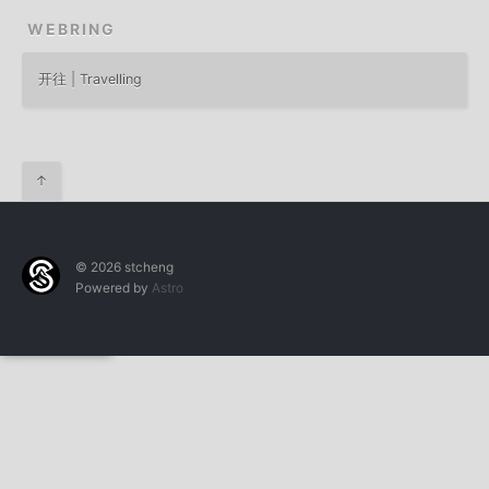
WEBRING
开往 | Travelling
↑
© 2026 stcheng
Powered by
Astro