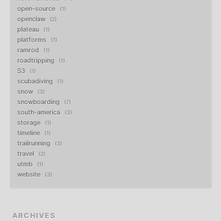
open-source
1
openclaw
2
plateau
1
platforms
1
ramrod
1
roadtripping
1
S3
1
scubadiving
1
snow
3
snowboarding
7
south-america
3
storage
1
timeline
1
trailrunning
3
travel
2
utmb
1
website
3
ARCHIVES