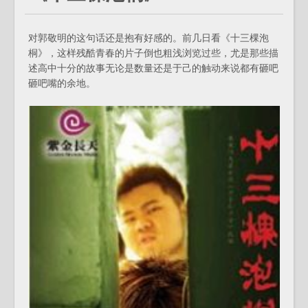
对郭敬明的这句话还是抱有好感的。前几日看《十三棵泡
桐》，这样残酷青春的片子倒也粗浅浏览过些，尤是那些描
述高中十分的故事无论是数量还是于己的触动来说都有砸吧
砸吧嘴的余地。