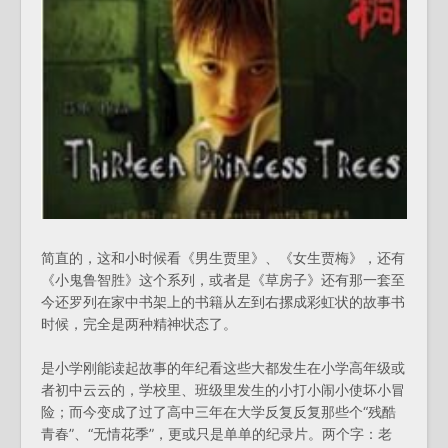
简直的，这和小时候看《男生贾里》、《女生贾梅》，还有
《小鬼鲁智胜》这个系列，或者是《草房子》还有那一套至
今还罗列在家中书架上的书籍从左到右摞成彩虹状的故事书
时候，完全是两种精神状态了。
是小学刚能读起故事的年纪看这些大都发生在小学高年级或
者初中云云的，学校里、班级里发生的小打小闹小使坏小冒
险；而今变成了过了高中三年在大学反复反复那些个“残酷
青春”、“无情花季”，更或只是单单的纪录片。两个字：老