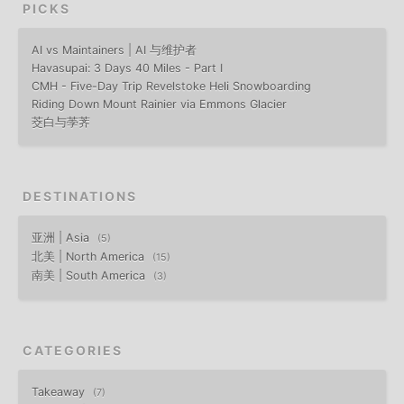
PICKS
AI vs Maintainers | AI 与维护者
Havasupai: 3 Days 40 Miles - Part I
CMH - Five-Day Trip Revelstoke Heli Snowboarding
Riding Down Mount Rainier via Emmons Glacier
茭白与荸荠
DESTINATIONS
亚洲 | Asia
5
北美 | North America
15
南美 | South America
3
CATEGORIES
Takeaway
7