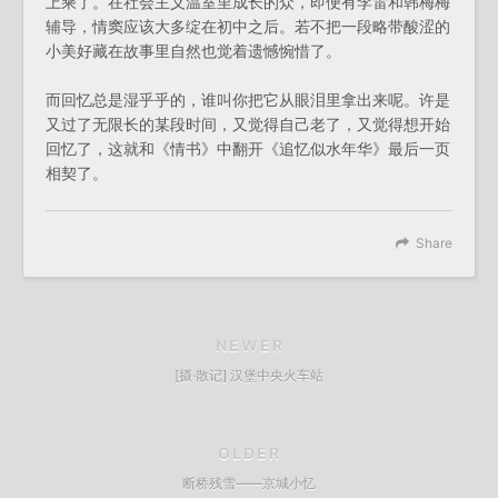
上乘了。在社会主义温室里成长的众，即便有李雷和韩梅梅
辅导，情窦应该大多绽在初中之后。若不把一段略带酸涩的
小美好藏在故事里自然也觉着遗憾惋惜了。
而回忆总是湿乎乎的，谁叫你把它从眼泪里拿出来呢。许是
又过了无限长的某段时间，又觉得自己老了，又觉得想开始
回忆了，这就和《情书》中翻开《追忆似水年华》最后一页
相契了。
Share
NEWER
[摄·散记] 汉堡中央火车站
OLDER
断桥残雪——京城小忆