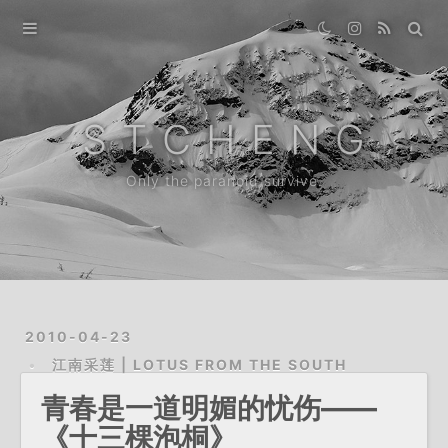
Home
Gallery
S T C H E N G
Destination
Only the paranoid survive.
Archive
News
About
2010-04-23
江南采莲 | LOTUS FROM THE SOUTH
青春是一道明媚的忧伤——
《十三棵泡桐》