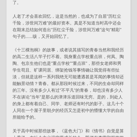
了。
人老了才会喜欢回忆，这是当然的，也成为了自居“历红尘
千险，涉世间万难”的最好资本。真是不知道当时高中还会
在期末总结如何造出“历红尘千险，涉世间万难”这句“精彩”
句子的……咳，又开始回忆了。
《十三棵泡桐》的故事，或者说其描写的青春当然和我经历
的高二生活八竿子打不着。我身重点学校重点班，何凤、陶
陶、包京生他们也是“重点学校”“重点班”，那些女老师和男
学生苟且、旷课同居、绑架抢钱等事情确让我觉得有些扯
淡，但就是这样一系列我绝无可能遭遇甚是耳闻的事情却还
能触景动情？青春。都从那段时候过来，不同的生命却同样
的三年。没有多少人有过“不平凡”的青春，却也没有多少人
不在谈论“当年”是那么的津津乐道回味无穷。是的，到处人
的身上都有着自己、同学、老师还有时代的影子。这几十个
人同在一个屋子里朝夕的经历又怎是初中的懵懂大学的自由
所能给予的。
关于高中时候那些故事，《蓝色大门》和《情书》自觉是算