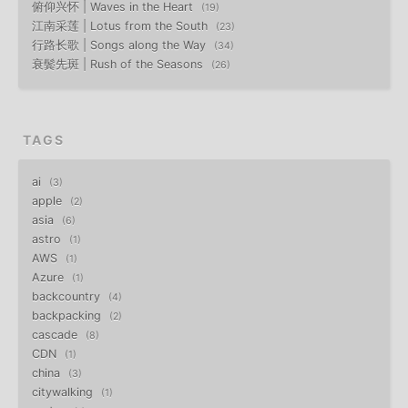
俯仰兴怀 | Waves in the Heart
19
江南采莲 | Lotus from the South
23
行路长歌 | Songs along the Way
34
衰鬓先斑 | Rush of the Seasons
26
TAGS
ai
3
apple
2
asia
6
astro
1
AWS
1
Azure
1
backcountry
4
backpacking
2
cascade
8
CDN
1
china
3
citywalking
1