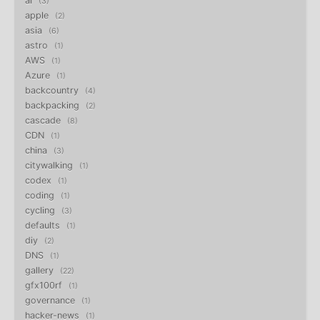
ai
3
apple
2
asia
6
astro
1
AWS
1
Azure
1
backcountry
4
backpacking
2
cascade
8
CDN
1
china
3
citywalking
1
codex
1
coding
1
cycling
3
defaults
1
diy
2
DNS
1
gallery
22
gfx100rf
1
governance
1
hacker-news
1