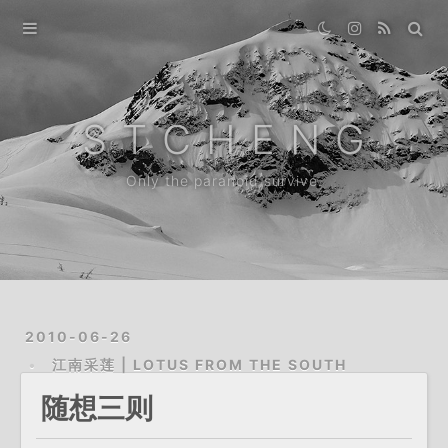
Home
Gallery
S T C H E N G
Destination
Only the paranoid survive.
Archive
News
About
2010-06-26
江南采莲 | LOTUS FROM THE SOUTH
随想三则