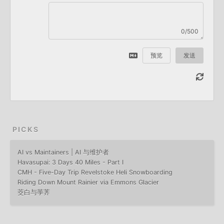
0/500
预览
发送
PICKS
AI vs Maintainers | AI 与维护者
Havasupai: 3 Days 40 Miles - Part I
CMH - Five-Day Trip Revelstoke Heli Snowboarding
Riding Down Mount Rainier via Emmons Glacier
茭白与荸荠