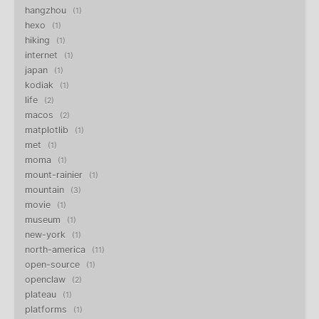
hangzhou
1
hexo
1
hiking
1
internet
1
japan
1
kodiak
1
life
2
macos
2
matplotlib
1
met
1
moma
1
mount-rainier
1
mountain
3
movie
1
museum
1
new-york
1
north-america
11
open-source
1
openclaw
2
plateau
1
platforms
1