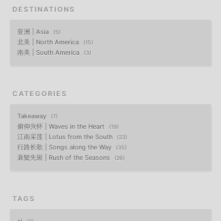
DESTINATIONS
亚洲 | Asia
5
北美 | North America
15
南美 | South America
3
CATEGORIES
Takeaway
7
俯仰兴怀 | Waves in the Heart
19
江南采莲 | Lotus from the South
23
行路长歌 | Songs along the Way
35
衰鬓先斑 | Rush of the Seasons
26
TAGS