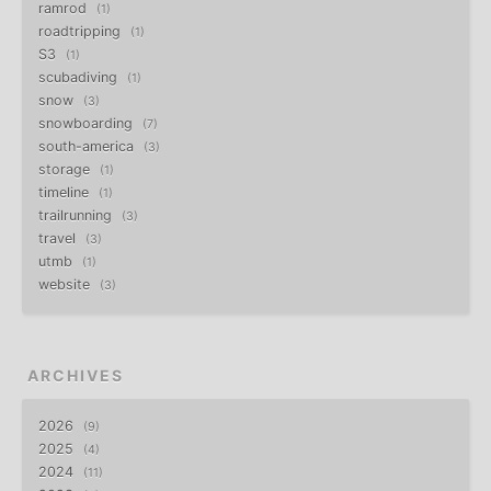
ramrod
1
roadtripping
1
S3
1
scubadiving
1
snow
3
snowboarding
7
south-america
3
storage
1
timeline
1
trailrunning
3
travel
3
utmb
1
website
3
ARCHIVES
2026
9
2025
4
2024
11