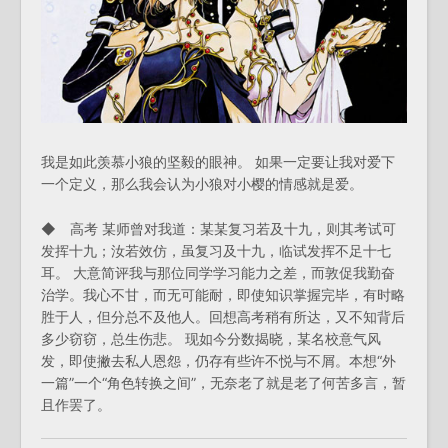
我是如此羡慕小狼的坚毅的眼神。 如果一定要让我对爱下
一个定义，那么我会认为小狼对小樱的情感就是爱。
◆ 高考 某师曾对我道：某某复习若及十九，则其考试可
发挥十九；汝若效仿，虽复习及十九，临试发挥不足十七
耳。 大意简评我与那位同学学习能力之差，而敦促我勤奋
治学。我心不甘，而无可能耐，即使知识掌握完毕，有时略
胜于人，但分总不及他人。回想高考稍有所达，又不知背后
多少窃窃，总生伤悲。 现如今分数揭晓，某名校意气风
发，即使撇去私人恩怨，仍存有些许不悦与不屑。本想“外
一篇”一个“角色转换之间”，无奈老了就是老了何苦多言，暂
且作罢了。