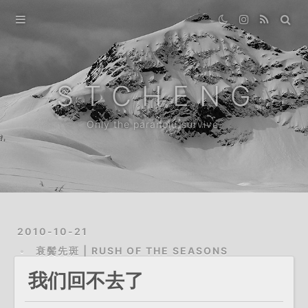
Home
Gallery
S T C H E N G
Destination
Only the paranoid survive.
Archive
News
About
2010-10-21
衰鬓先斑 | RUSH OF THE SEASONS
我们回不去了