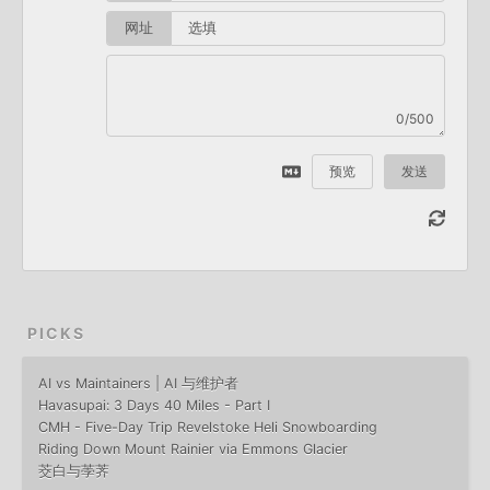
网址
0/500
预览
发送
PICKS
AI vs Maintainers | AI 与维护者
Havasupai: 3 Days 40 Miles - Part I
CMH - Five-Day Trip Revelstoke Heli Snowboarding
Riding Down Mount Rainier via Emmons Glacier
茭白与荸荠