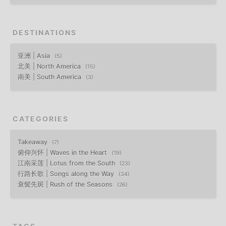
DESTINATIONS
亚洲 | Asia
5
北美 | North America
15
南美 | South America
3
CATEGORIES
Takeaway
7
俯仰兴怀 | Waves in the Heart
19
江南采莲 | Lotus from the South
23
行路长歌 | Songs along the Way
34
衰鬓先斑 | Rush of the Seasons
26