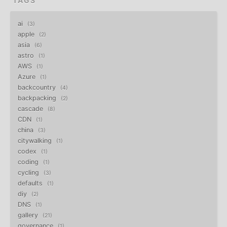
TAGS
ai
3
apple
2
asia
6
astro
1
AWS
1
Azure
1
backcountry
4
backpacking
2
cascade
8
CDN
1
china
3
citywalking
1
codex
1
coding
1
cycling
3
defaults
1
diy
2
DNS
1
gallery
21
governance
1