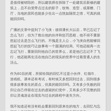
是值得被销毁的，所以建筑师在拆除了一处建筑后新修的建
筑上，总不自觉带点过去的影子，纹饰、造型，或屋檐、门
厅，当地的居民也能多少生出一点恍如隔世之情，可真的就
能回归吗。
广播的文章中提到了小飞侠：彼得潘长大以后，早已忘记了
怎么飞行，但为了救出他的伙伴和惩罚恶棍，他不得不重新
想起过去是怎么飞行的。不愧是主人公，小飞侠自然能够回
想起飞行的技巧让故事有一个圆满的结局。可他还能再一次
忘记飞行，重新回到他自己的世界么，若是他已忘记不了飞
行，他还能再生活在他自己的现实的世界中过着普通人的生
活么。
作为80后的尾，所留给我的回忆不过是小伙伴、红领巾、
游戏机、课本还有考试，有时候又多想回到过去，回到很多
很多故事发生的原点，但真的能回归吗。又有多少失败的回
归让自己停留在过去的虚诞的幻觉中，又有多少不完整的回
归让灵魂游走在现实与过去的路程中迷失方向。
我不知道还有没有机会重新回到原来住的地方，去回忆与忘