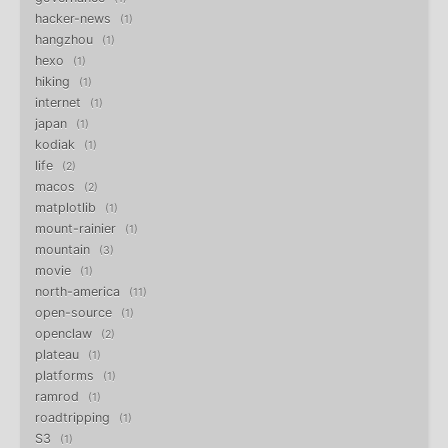
hacker-news
1
hangzhou
1
hexo
1
hiking
1
internet
1
japan
1
kodiak
1
life
2
macos
2
matplotlib
1
mount-rainier
1
mountain
3
movie
1
north-america
11
open-source
1
openclaw
2
plateau
1
platforms
1
ramrod
1
roadtripping
1
S3
1