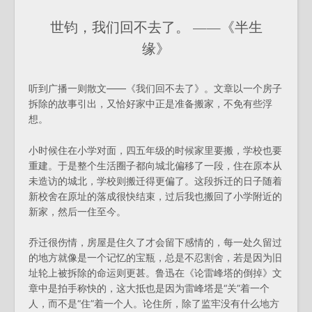
世钧，我们回不去了。 ——《半生
缘》
听到广播一则散文——《我们回不去了》。文章以一个房子
拆除的故事引出，又恰好家中正是准备搬家，不免有些浮
想。
小时候住在小学对面，四五年级的时候家里要搬，学校也要
重建。于是整个生活圈子都向城北偏移了一段，住在原本从
未造访的城北，学校则搬迁得更偏了。这段拆迁的日子随着
新校舍在原址的落成很快结束，过后我也搬回了小学附近的
新家，然后一住至今。
乔迁很伤情，房屋是住久了才会留下感情的，每一处久留过
的地方就像是一个记忆的宝瓶，总是不忍割舍，若是因为旧
址轮上被拆除的命运则更甚。鲁迅在《论雷峰塔的倒掉》文
章中是拍手称快的，这大抵也是因为雷峰塔是“关”着一个
人，而不是“住”着一个人。论住所，除了监牢没有什么地方