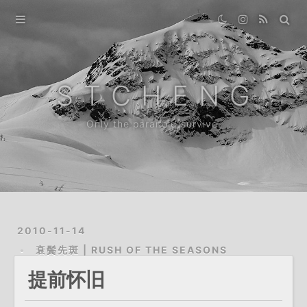
Home
Gallery
S T C H E N G
Destination
Only the paranoid survive.
Archive
About
2010-11-14
衰鬓先斑 | RUSH OF THE SEASONS
提前怀旧