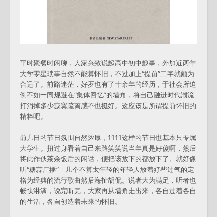
平时聚餐时闲聊，大家兴致说起高中初中趣事，外加近两年
大学零星琐事自然不能算怀旧，不过加上“提前”二字就颇为
合适了。前路迷茫，好歹也有了十余年的经历，于社会所迫
倒不如一同规避在“集体回忆”的墙角，将自己融进时代潮流
打消掉多少寂寞疏离感不也挺好。这应该是所谓提前怀旧的
精粹吧。
前几日的节日氛围自然浓厚，1111这样的节日也基本只专属
大学生。扭过身看着自己来路笑笑说当年真是好傻啊，然后
将此作伙茶余饭后的闲话，便把该放下的都放下了。就好像
听“糖蒜广播”，几个不算太年轻的年轻人放着好些过气的定
格为经典的流行歌曲然后海扯胡侃。说者大为满足，听者也
畅快淋漓，说完听完，大家再从墙角走出来，各自过着各自
的生活，各自创造着未来的怀旧。