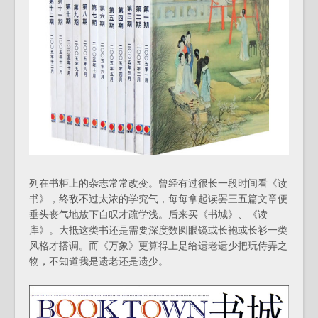
列在书柜上的杂志常常改变。曾经有过很长一段时间看《读
书》，终敌不过太浓的学究气，每每拿起读罢三五篇文章便
垂头丧气地放下自叹才疏学浅。后来买《书城》、《读
库》。大抵这类书还是需要深度数圆眼镜或长袍或长衫一类
风格才搭调。而《万象》更算得上是给遗老遗少把玩侍弄之
物，不知道我是遗老还是遗少。