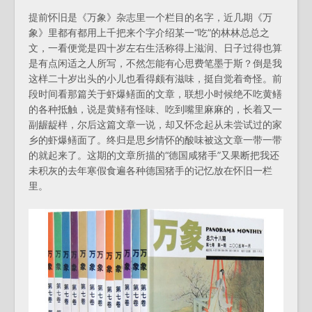
提前怀旧是《万象》杂志里一个栏目的名字，近几期《万
象》里都有都用上千把来个字介绍某一“吃”的林林总总之
文，一看便觉是四十岁左右生活称得上滋润、日子过得也算
是有点闲适之人所写，不然怎能有心思费笔墨于斯？倒是我
这样二十岁出头的小儿也看得颇有滋味，挺自觉着奇怪。前
段时间看那篇关于虾爆鳝面的文章，联想小时候绝不吃黄鳝
的各种抵触，说是黄鳝有怪味、吃到嘴里麻麻的，长着又一
副龌龊样，尔后这篇文章一说，却又怀念起从未尝试过的家
乡的虾爆鳝面了。终归是思乡情怀的酸味被这文章一带一带
的就起来了。这期的文章所描的“德国咸猪手”又果断把我还
未积灰的去年寒假食遍各种德国猪手的记忆放在怀旧一栏
里。