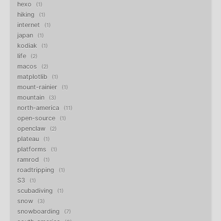
hexo
1
hiking
1
internet
1
japan
1
kodiak
1
life
2
macos
2
matplotlib
1
mount-rainier
1
mountain
3
north-america
11
open-source
1
openclaw
2
plateau
1
platforms
1
ramrod
1
roadtripping
1
S3
1
scubadiving
1
snow
3
snowboarding
7