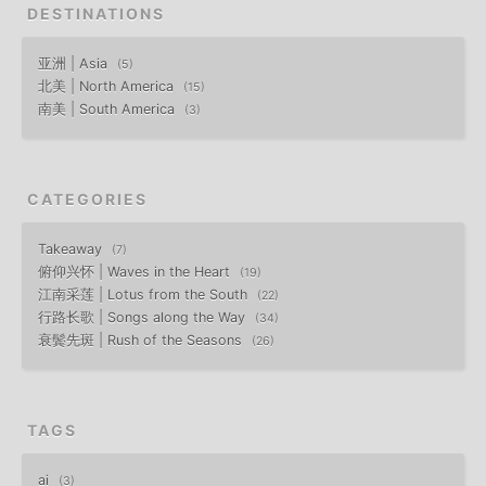
DESTINATIONS
亚洲 | Asia
5
北美 | North America
15
南美 | South America
3
CATEGORIES
Takeaway
7
俯仰兴怀 | Waves in the Heart
19
江南采莲 | Lotus from the South
22
行路长歌 | Songs along the Way
34
衰鬓先斑 | Rush of the Seasons
26
TAGS
ai
3