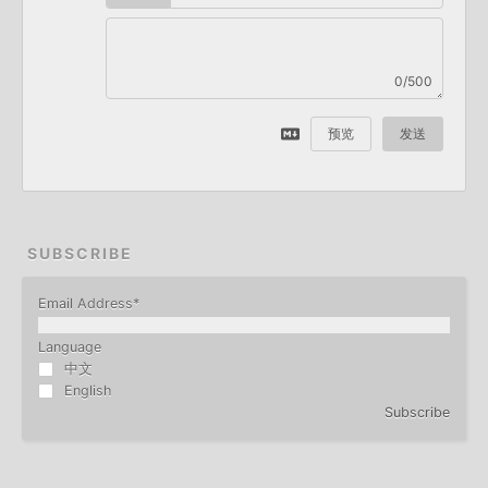
0/500
预览
发送
SUBSCRIBE
Email Address
*
Language
中文
English
Subscribe