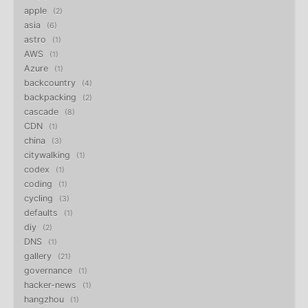
apple
2
asia
6
astro
1
AWS
1
Azure
1
backcountry
4
backpacking
2
cascade
8
CDN
1
china
3
citywalking
1
codex
1
coding
1
cycling
3
defaults
1
diy
2
DNS
1
gallery
21
governance
1
hacker-news
1
hangzhou
1