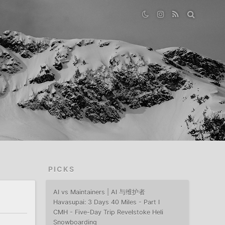
PICKS
AI vs Maintainers | AI 与维护者
Havasupai: 3 Days 40 Miles - Part I
CMH - Five-Day Trip Revelstoke Heli
Snowboarding