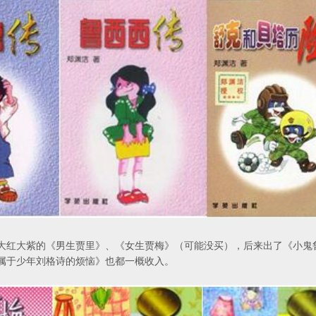
大红大紫的《男生贾里》、《女生贾梅》（可能没买），后来出了《小鬼
属于少年刘格诗的烦恼》也都一概收入。