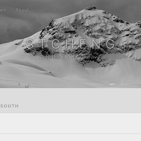
ws
About
S T C H E N G
Only the paranoid survive.
 SOUTH