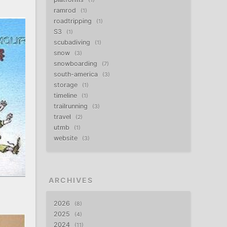
1
ramrod
1
roadtripping
1
S3
1
scubadiving
1
snow
3
snowboarding
7
south-america
3
storage
1
timeline
1
trailrunning
3
travel
2
utmb
1
website
3
ARCHIVES
2026
8
2025
4
2024
11