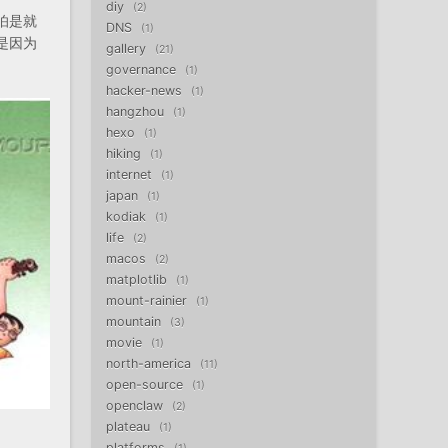
diy
2
怕是就
DNS
1
是因为
gallery
21
governance
1
hacker-news
1
hangzhou
1
hexo
1
hiking
1
internet
1
japan
1
kodiak
1
life
2
macos
2
matplotlib
1
mount-rainier
1
mountain
3
movie
1
north-america
11
open-source
1
openclaw
2
plateau
1
platforms