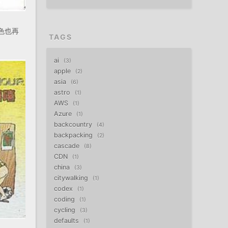
色也再
TAGS
ai
3
apple
2
asia
6
astro
1
AWS
1
Azure
1
backcountry
4
backpacking
2
cascade
8
CDN
1
china
3
citywalking
1
codex
1
coding
1
cycling
3
defaults
1