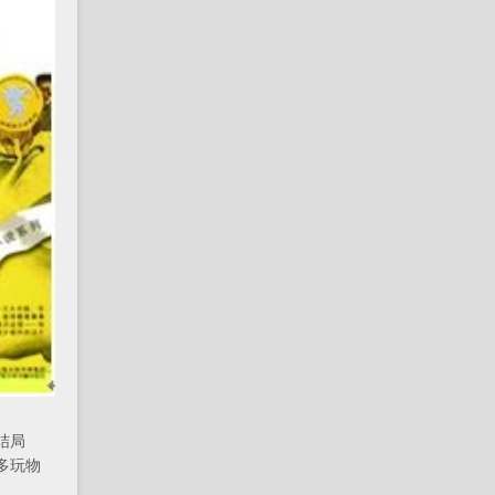
结局
多玩物