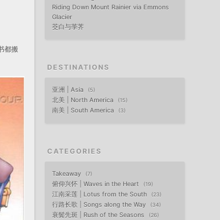
Riding Down Mount Rainier via Emmons
Glacier
茭白与荸荠
书都搬
DESTINATIONS
亚洲 | Asia
5
北美 | North America
15
南美 | South America
3
CATEGORIES
Takeaway
7
俯仰兴怀 | Waves in the Heart
19
江南采莲 | Lotus from the South
23
行路长歌 | Songs along the Way
34
衰鬓先斑 | Rush of the Seasons
26