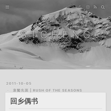
Home
Gallery
S T C H E N G
Destination
Only the paranoid survive.
Archive
News
About
2011-10-05
衰鬓先斑 | RUSH OF THE SEASONS
回乡偶书