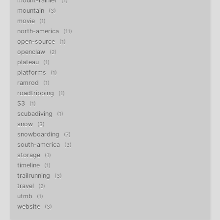
mount-rainier
1
mountain
3
movie
1
north-america
11
open-source
1
openclaw
2
plateau
1
platforms
1
ramrod
1
roadtripping
1
S3
1
scubadiving
1
snow
3
snowboarding
7
south-america
3
storage
1
timeline
1
trailrunning
3
travel
2
utmb
1
website
3