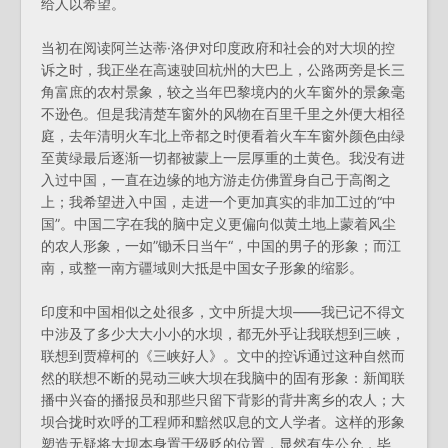
给人以希望。
当初在阅读阿兰达蒂·洛伊对印度政府和社会的对大坝的控
诉之时，我正坐在高速驶回杭州的大巴上，公路两旁是长三
角富庶的农村景象，较之当年巴黎境内的火车窗外的景象毫
不逊色。但是我清楚车窗外的风物在百里千里之外便大相径
庭，去年清明火车北上帝都之时便看着火车车窗外颜色由绿
至黄绿最后逐渐一切都被蒙上一层厚重的土黄色。我没有进
入过中国，一直在边缘的地方游走仿佛置身自己于高阁之
上；我希望进入中国，走进一个更加真实的非加工过的“中
国”。中国二字在我的脑中定义更偏向似黄土地上蒙着风尘
的农人形象，一如”锄禾日当午“，中国的男子的形象；而江
南，或整一南方疆域则大抵是中国女子形象的缩影。
印度和中国相似之处很多，文中所提大坝——我已记不得文
中涉及了多少大大小小的水坝，都无外乎让我联想到三峡，
联想到贾樟柯的《三峡好人》。文中的控诉通过这种自然而
然的联想不断的晃动三峡大坝在我脑中的固有形象：新闻联
播中兴奋的播报员和那些只留下背影的背井离乡的农人；大
坝合拢时欢呼的工程师和黯然叹息的文人学者。这样的形象
塑造无疑将大坝本身置于级贬的位置，显然有失公允，毕