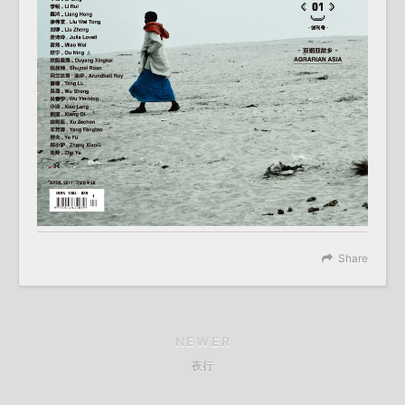
Share
NEWER
夜行