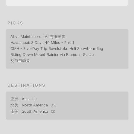
PICKS
AI vs Maintainers | AI 与维护者
Havasupai: 3 Days 40 Miles - Part I
CMH - Five-Day Trip Revelstoke Heli Snowboarding
Riding Down Mount Rainier via Emmons Glacier
茭白与荸荠
DESTINATIONS
亚洲 | Asia
5
北美 | North America
15
南美 | South America
3