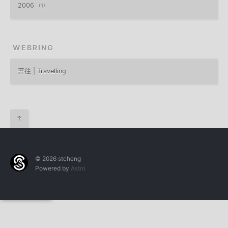
2006
1
WEBRING
开往 | Travelling
↑
© 2026 stcheng
Powered by
Astro