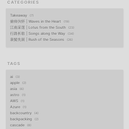
CATEGORIES
Takeaway
7
俯仰兴怀 | Waves in the Heart
19
江南采莲 | Lotus from the South
23
行路长歌 | Songs along the Way
34
衰鬓先斑 | Rush of the Seasons
26
TAGS
ai
3
apple
2
asia
6
astro
1
AWS
1
Azure
1
backcountry
4
backpacking
2
cascade
8