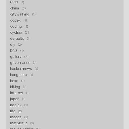
CDN
1
china
3
citywalking
1
codex
1
coding
1
cycling
3
defaults
1
diy
2
DNS
1
gallery
21
governance
1
hacker-news
1
hangzhou
1
hexo
1
hiking
1
internet
1
japan
1
kodiak
1
life
2
macos
2
matplotlib
1