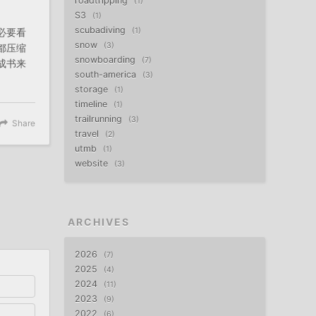
roadtripping
1
S3
1
scubadiving
必要看
1
snow
3
都压缩
snowboarding
7
成书来
south-america
3
storage
1
timeline
1
trailrunning
3
Share
travel
2
utmb
1
website
3
ARCHIVES
2026
7
2025
4
2024
11
2023
9
2022
6