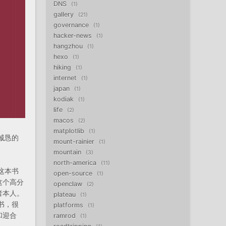
DNS
1
gallery
21
governance
1
hacker-news
1
hangzhou
1
hexo
1
hiking
1
internet
1
japan
1
kodiak
1
life
2
macos
2
matplotlib
1
诚恳的
mount-rainier
1
mountain
3
north-america
11
这本书
open-source
1
这个高分
openclaw
2
者本人。
plateau
1
书，很
platforms
1
和迎合
ramrod
1