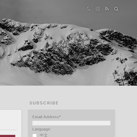
SUBSCRIBE
Email Address
*
Language
中文