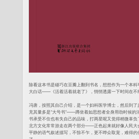
除看这本书是碰巧在豆瓣上翻到书名，想想作为一个本科
大白话——《活着活着就老了》，悄悄透露一下时间在不
冯唐，按照其自己介绍，是一个妇科医学博士，然后到了
充其量多是“大号书”——蹲坐着如思想者全身用劲时候
书承受不住也有失自己的品味，打两星呢又觉得稍微辜负
北方文化常常游走在两个部分——正色起来就好像人民大
平静的语气叙述描写，不惊不乍，更不哗众取宠，难得的