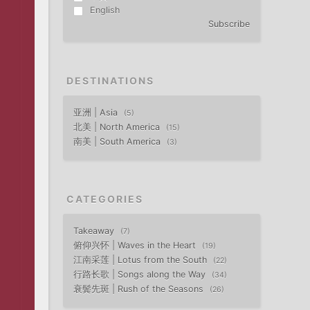
English
Subscribe
DESTINATIONS
亚洲 | Asia
5
北美 | North America
15
南美 | South America
3
CATEGORIES
Takeaway
7
俯仰兴怀 | Waves in the Heart
19
江南采莲 | Lotus from the South
22
行路长歌 | Songs along the Way
34
衰鬓先斑 | Rush of the Seasons
26