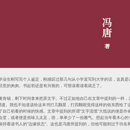
毕业生刚写完个人鉴定，刚感叹过那几句从小学直写到大学的话，这真是
经意的匆匆。书起初还是有兴致的，可惜读着读着就乏了。
麦肯锡，剩下时间拿来把弄文字。不过正如他自己在文章中提到的一样，
的消遣。我也不知道该给这本书打几颗星，打四颗呢觉得这样的俗东西给了
了自己初看的时候的快感。文章中提到的所谓“文字流氓”大抵说的便是作
会堂，或者便是俗味儿太足，痞，单单少了一份雅气。想起当年看木心的
保持着读书人的“边缘状态”。这也是冯唐所提到的，但他可能则过于功名