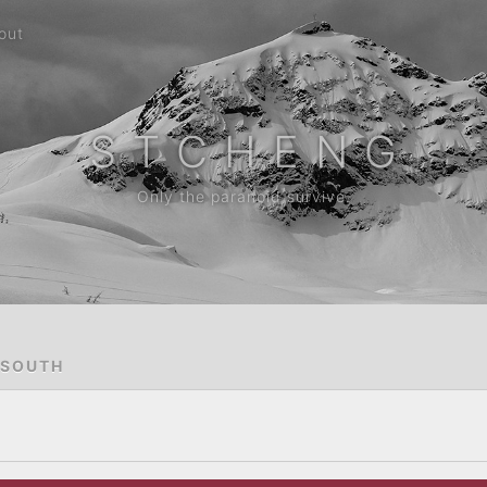
out
S T C H E N G
Only the paranoid survive.
 SOUTH