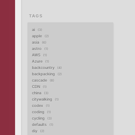
TAGS
ai
3
apple
2
asia
6
astro
1
AWS
1
Azure
1
backcountry
4
backpacking
2
cascade
8
CDN
1
china
3
citywalking
1
codex
1
coding
1
cycling
3
defaults
1
diy
2