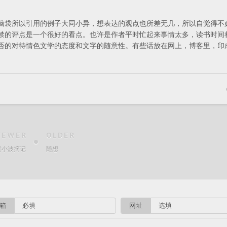
脑袋所以引用的例子大同小异，想表达的观点也所差无几，所以自觉得不
禁的评点是一个很好的看点。也许是作者平时忙起来事情太多，读书时间
否的对待情色文学的态度和文字的随意性。有些话放在网上，博客里，印
NEWER
OLDER
读小波摘记
随想
箱
网址