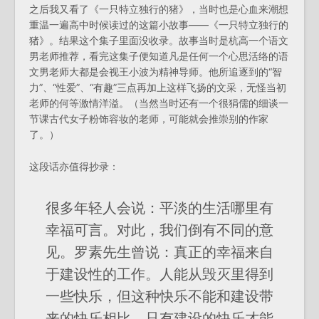
之后我又看了《一只特立独行的猪》，当时也是心血来潮想
重温一遍高中时候读过的这篇小故事——《一只特立独行的
猪》。结果这个集子里面没收录。故事当时是杭高一个语文
男老师推荐，看完这集子便知道凡是任何一个心思活络的语
文男老师大都是会视王小波为精神导师。他所追逐到的“智
力”、“性爱”、“有趣”三点再加上这样飞扬的文采，无怪当初
老师的何等激情洋溢。（当然当时还有一个很狷儒的细谈一
节课古代女子粉饰容妆的老师，可能就会推崇别的作家
了。）
这段话亦值得抄录：
很多年轻人会说：平淡的生活哪里有
幸福可言。对此，我们倒有不同的意
见。罗素先生曾说：真正的幸福来自
于建设性的工作。人能从毁灭里得到
一些快乐，但这种快乐不能和建设带
来的快乐相比。只有建设的快乐才能