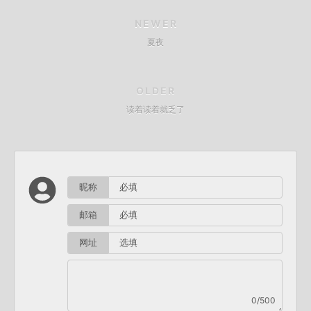
NEWER
夏夜
OLDER
读着读着就乏了
昵称
邮箱
网址
0/500