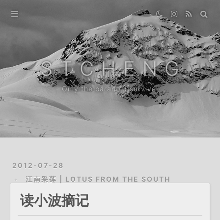
Home
Gallery
S T C H E N G
Destination
Only the paranoid survive.
Archive
About
2012-07-28
江南采莲 | LOTUS FROM THE SOUTH
读小波摘记