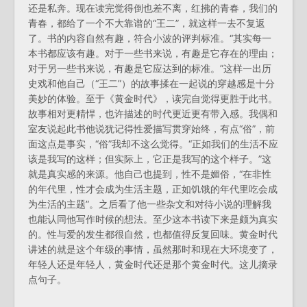
还是私奔。现在读完觉得倒也差不离，红拂的青春，我们的
青春，都给了一个不大靠谱的“王二”，就这样一去不复返
了。书的内容自然有趣，符合小波的评判标准。“其实每一
本书都应该有趣。对于一些书来说，有趣是它存在的理由；
对于另一些书来说，有趣是它应达到的标准。”这样一出历
史戏和他自己（“王二”）的故事揉在一起说的穿越感是十分
美妙的体验。至于《黄金时代》，读完自觉得更胜于此书。
故事相对更精悍，也许描述的时代更近更有带入感。我偶和
室友说起此书他说犹记得性爱描写贯穿始终，有点“俗”，前
面这点是事实，“俗”我却不这么觉得。“正如我们的生活不应
该是我写的这样；但实际上，它正是我写的这个样子。”这
就是真实感的来源。他自己也提到，性不是媚俗，“在非性
的年代里，性才会成为生活主题，正如饥饿的年代里吃会成
为生活的主题”。之后看了他一些杂文和对待小说的理解我
也能认同他写作时候的想法。至少这本书读下来是颇为真实
的。性与爱的发生都很自然，也都值得反复回味。黄金时代
讲述的就是这个年级的事情，虽然那时和现在大环境变了，
年轻人还是年轻人，黄金时代还是那个黄金时代。这儿摘录
点句子。