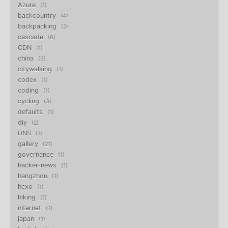
Azure
1
backcountry
4
backpacking
2
cascade
8
CDN
1
china
3
citywalking
1
codex
1
coding
1
cycling
3
defaults
1
diy
2
DNS
1
gallery
21
governance
1
hacker-news
1
hangzhou
1
hexo
1
hiking
1
internet
1
japan
1