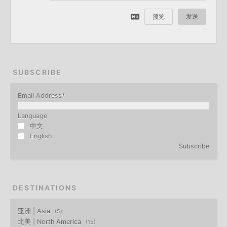
预览
发送
SUBSCRIBE
Email Address
*
Language
中文
English
Subscribe
DESTINATIONS
亚洲 | Asia
5
北美 | North America
15