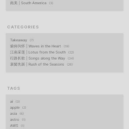
南美 | South America
3
CATEGORIES
Takeaway
7
俯仰兴怀 | Waves in the Heart
19
江南采莲 | Lotus from the South
22
行路长歌 | Songs along the Way
34
衰鬓先斑 | Rush of the Seasons
26
TAGS
ai
3
apple
2
asia
6
astro
1
AWS
1