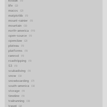
kodiak
1
life
2
macos
2
matplotlib
1
mount-rainier
1
mountain
3
north-america
11
open-source
1
openclaw
2
plateau
1
platforms
1
ramrod
1
roadtripping
1
S3
1
scubadiving
1
snow
3
snowboarding
7
south-america
3
storage
1
timeline
1
trailrunning
3
travel
2