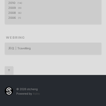
2010
14
2009
9
2008
6
2006
1
WEBRING
开往 | Travelling
↑
© 2026 stcheng
Powered by
Astro