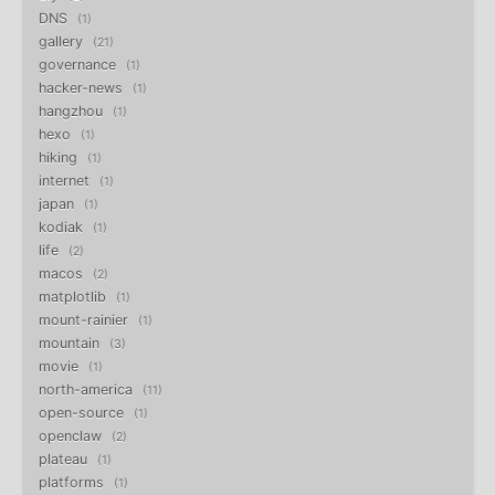
DNS
1
gallery
21
governance
1
hacker-news
1
hangzhou
1
hexo
1
hiking
1
internet
1
japan
1
kodiak
1
life
2
macos
2
matplotlib
1
mount-rainier
1
mountain
3
movie
1
north-america
11
open-source
1
openclaw
2
plateau
1
platforms
1