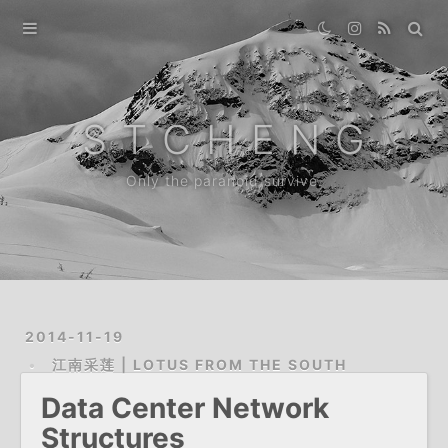
Home
Gallery
S T C H E N G
Destination
Only the paranoid survive.
Archive
News
About
2014-11-19
江南采莲 | LOTUS FROM THE SOUTH
Data Center Network
Structures