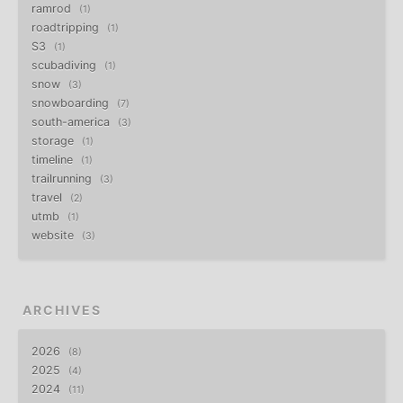
ramrod
1
roadtripping
1
S3
1
scubadiving
1
snow
3
snowboarding
7
south-america
3
storage
1
timeline
1
trailrunning
3
travel
2
utmb
1
website
3
ARCHIVES
2026
8
2025
4
2024
11