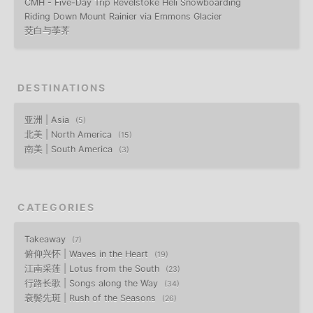
CMH - Five-Day Trip Revelstoke Heli Snowboarding
Riding Down Mount Rainier via Emmons Glacier
茭白与荸荠
DESTINATIONS
亚洲 | Asia
5
北美 | North America
15
南美 | South America
3
CATEGORIES
Takeaway
7
俯仰兴怀 | Waves in the Heart
19
江南采莲 | Lotus from the South
23
行路长歌 | Songs along the Way
34
衰鬓先斑 | Rush of the Seasons
26