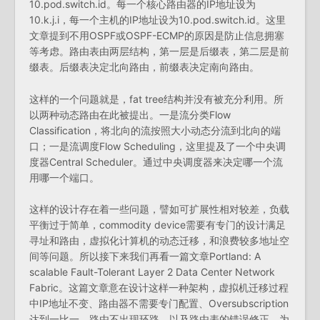
10.pod.switch.id。每一个核心路由器的IP地址设为
10.k.j.i，每一个主机的IP地址设为10.pod.switch.id。这里
文章提到不用OSPF或OSPF-ECMP的原因是防止信息拥塞
等考虑。路由表由两层结构，第一层是后缀表，第二层是前
缀表。后缀表决定北向路由，前缀表决定南向路由。
这样的一个问题就是，fat tree结构并没有被充分利用。所
以两种动态路由在此被提出。一是流分类Flow
Classification，将北向的流按照大小动态分流到北向的端
口；一是流调度Flow Scheduling，这里提及了一个中央调
度器Central Scheduler。通过中央调度器来决定哪一个流
用哪一个端口。
这样的设计存在着一些问题，譬如可扩展性相对较差，负载
平衡过于简单，commodity device需要有专门的设计满足
寻址和路由，虚拟化计算机的动态迁移，和浪费较多地址空
间等问题。所以接下来我们再看一篇文章Portland: A
scalable Fault-Tolerant Layer 2 Data Center Network
Fabric。这篇文章意在设计这样一种架构，虚拟机迁移过程
中IP地址不变、路由器不需要专门配置、Oversubscription
达到一比一、路由不出现环路、以及路由表的错误修正。为