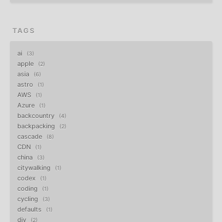
TAGS
ai
3
apple
2
asia
6
astro
1
AWS
1
Azure
1
backcountry
4
backpacking
2
cascade
8
CDN
1
china
3
citywalking
1
codex
1
coding
1
cycling
3
defaults
1
diy
2